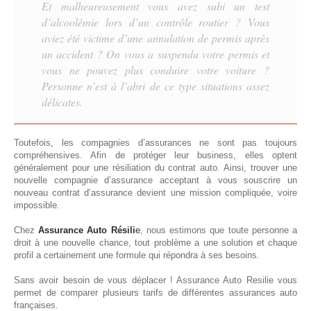
Et malheureusement vous avez subi un test
d’alcoolémie lors d’un contrôle routier ? Vous
aviez été victime d’une annulation de permis après
un accident ? On vous a suspendu votre permis et
vous ne pouvez plus conduire votre voiture ?
Personne n’est à l’abri de ce type situations assez
délicates.
Toutefois, les compagnies d’assurances ne sont pas toujours
compréhensives. Afin de protéger leur business, elles optent
généralement pour une résiliation du contrat auto. Ainsi, trouver une
nouvelle compagnie d’assurance acceptant à vous souscrire un
nouveau contrat d’assurance devient une mission compliquée, voire
impossible.
Chez
Assurance Auto Résili
e
, nous estimons que toute personne a
droit à une nouvelle chance, tout problème a une solution et chaque
profil a certainement une formule qui répondra à ses besoins.
Sans avoir besoin de vous déplacer ! Assurance Auto Resilie vous
permet de comparer plusieurs tarifs de différentes assurances auto
françaises.